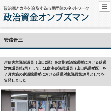
安倍晋三
岸信夫衆議院議員（山口2区）を次期衆議院選挙における落選
対象議員第2号として、江島潔参議員議員（山口県選挙区）を
７月実施の参議院選挙における落選対象議員第10号としてを
告発しました