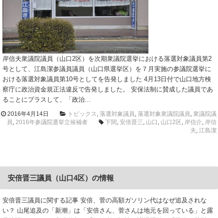
岸信夫衆議院議員（山口2区）を次期衆議院選挙における落選対象議員第2
号として、江島潔参議員議員（山口県選挙区）を７月実施の参議院選挙に
おける落選対象議員第10号としてを告発しました 4月13日付で山口地方検
察庁に政治資金規正法違反で告発しました。 安保法制に賛成した議員であ
ることにプラスして、「政治…
2016年4月14日
トピックス
,
落選対象議員
,
落選対象衆議院議員
,
衆議院議
員
,
2016年参議院選挙立候補者
下関
,
安倍晋三
,
山口
,
山口2区
,
岸信介
,
岸信
夫
,
江島潔
安倍晋三議員（山口4区）の情報
安倍晋三議員に関する記事 安倍、菅の高額ガソリン代はなぜ追及されな
い？ 山尾追及の「新潮」は「安倍さん、菅さんは地元を回っている」と露