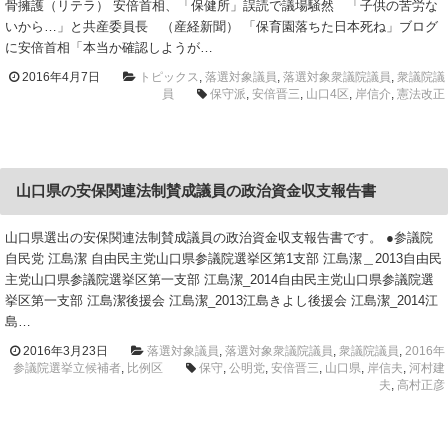
骨擁護（リテラ） 安倍首相、「保健所」誤読で議場騒然 「子供の苦労な
いから…」と共産委員長 （産経新聞） 「保育園落ちた日本死ね」ブログ
に安倍首相「本当か確認しようが…
2016年4月7日
トピックス
,
落選対象議員
,
落選対象衆議院議員
,
衆議院議
員
保守派
,
安倍晋三
,
山口4区
,
岸信介
,
憲法改正
山口県の安保関連法制賛成議員の政治資金収支報告書
山口県選出の安保関連法制賛成議員の政治資金収支報告書です。 ●参議院
自民党 江島潔 自由民主党山口県参議院選挙区第1支部 江島潔＿2013自由民
主党山口県参議院選挙区第一支部 江島潔_2014自由民主党山口県参議院選
挙区第一支部 江島潔後援会 江島潔_2013江島きよし後援会 江島潔_2014江
島…
2016年3月23日
落選対象議員
,
落選対象衆議院議員
,
衆議院議員
,
2016年
参議院選挙立候補者
,
比例区
保守
,
公明党
,
安倍晋三
,
山口県
,
岸信夫
,
河村建
夫
,
高村正彦