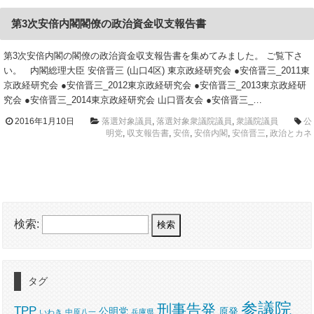
第3次安倍内閣閣僚の政治資金収支報告書
第3次安倍内閣の閣僚の政治資金収支報告書を集めてみました。 ご覧下さ
い。 内閣総理大臣 安倍晋三 (山口4区) 東京政経研究会 ●安倍晋三_2011東
京政経研究会 ●安倍晋三_2012東京政経研究会 ●安倍晋三_2013東京政経研
究会 ●安倍晋三_2014東京政経研究会 山口晋友会 ●安倍晋三_…
2016年1月10日
落選対象議員
,
落選対象衆議院議員
,
衆議院議員
公
明党
,
収支報告書
,
安倍
,
安倍内閣
,
安倍晋三
,
政治とカネ
検索:
タグ
参議院
刑事告発
TPP
公明党
原発
いわき
中原八一
兵庫県