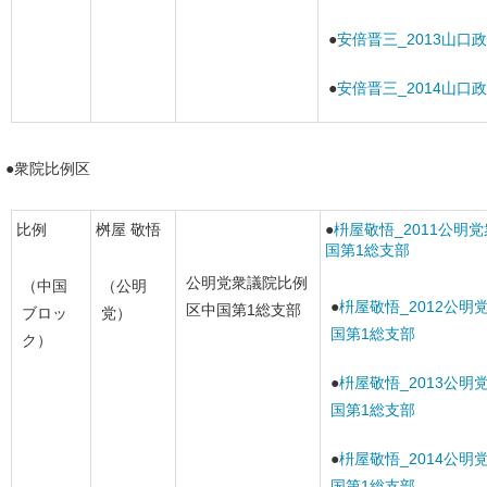
●
安倍晋三_2013山口
●
安倍晋三_2014山口
●衆院比例区
比例
桝屋 敬悟
●
枡屋敬悟_2011公明
国第1総支部
公明党衆議院比例
（中国
（公明
●
枡屋敬悟_2012公
区中国第1総支部
ブロッ
党）
国第1総支部
ク）
●
枡屋敬悟_2013公
国第1総支部
●
枡屋敬悟_2014公
国第1総支部