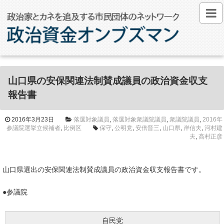
山口県の安保関連法制賛成議員の政治資金収支
報告書
2016年3月23日
落選対象議員
,
落選対象衆議院議員
,
衆議院議員
,
2016年
参議院選挙立候補者
,
比例区
保守
,
公明党
,
安倍晋三
,
山口県
,
岸信夫
,
河村建
夫
,
高村正彦
山口県選出の安保関連法制賛成議員の政治資金収支報告書です。
●参議院
自民党