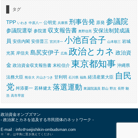
タグ
参議院
刑事告発
TPP
公明党
原発
いわき
中原八一
兵庫県
収支報告書
参議院選挙
安保法制賛成議
参院選
奥野信亮
小池百合子
員
安倍内閣
安倍晋三
岩城
宮沢洋一
山本順三
政治とカネ
島尻安伊子
政治資
光英
岸信夫
広島
東京都知事
金
政治資金収支報告書
末松信介
沖縄県
自民
法務大臣
甘利明
経済産業大臣
熊谷大
片山さつき
石川県
福島
党
落選運動
舛添要一
若林健太
衆議院議員
郡山
野次
長野
馳
浩
高市早苗
政治資金オンブズマン
- 政治家とカネを追及する市民団体のネットワーク -
E-mail : info＠seijishikin-ombudsman.com
※「＠」は半角に置き換えてください