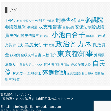
タグ
参議院
刑事告発
TPP
公明党
原発
いわき
中原八一
兵庫県
収支報告書
参議院選挙
安保法制賛成議
参院選
奥野信亮
小池百合子
員
安倍内閣
安倍晋三
岩城
宮沢洋一
山本順三
政治とカネ
島尻安伊子
政治資
光英
岸信夫
広島
東京都知事
金
政治資金収支報告書
末松信介
沖縄県
自民
法務大臣
甘利明
経済産業大臣
熊谷大
片山さつき
石川県
福島
党
落選運動
舛添要一
若林健太
衆議院議員
郡山
野次
長野
馳
浩
高市早苗
政治資金オンブズマン
- 政治家とカネを追及する市民団体のネットワーク -
E-mail : info＠seijishikin-ombudsman.com
※「＠」は半角に置き換えてください