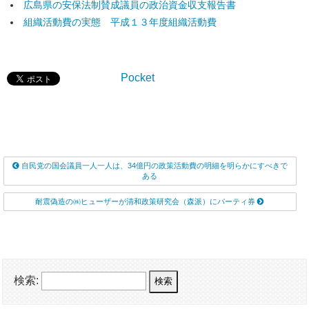
広島県の安保法制賛成議員の政治資金収支報告書
組織活動費の実態 平成１３年度組織活動費
Pocket
自民党の国会議員一人一人は、34億円の政策活動費の明細を明らかにすべきで
ある
耐震偽造の㈱ヒューザーが清和政策研究会（森派）にパーティ券
検索: