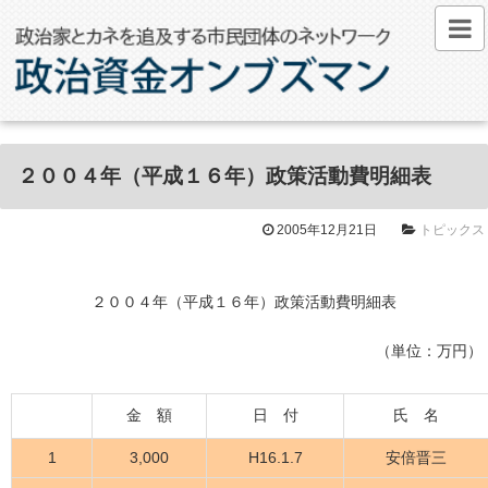
２００４年（平成１６年）政策活動費明細表
2005年12月21日
トピックス
２００４年（平成１６年）政策活動費明細表
（単位：万円）
金 額
日 付
氏 名
1
3,000
H16.1.7
安倍晋三