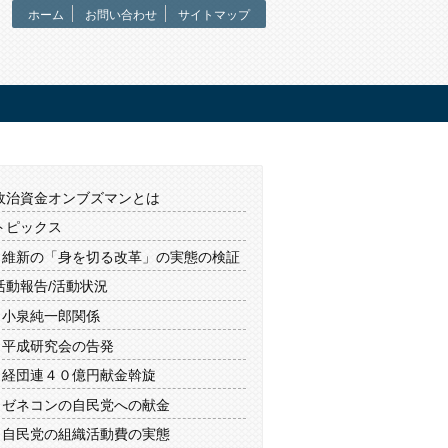
ホーム
お問い合わせ
サイトマップ
政治資金オンブズマンとは
トピックス
維新の「身を切る改革」の実態の検証
活動報告/活動状況
小泉純一郎関係
平成研究会の告発
経団連４０億円献金斡旋
ゼネコンの自民党への献金
自民党の組織活動費の実態