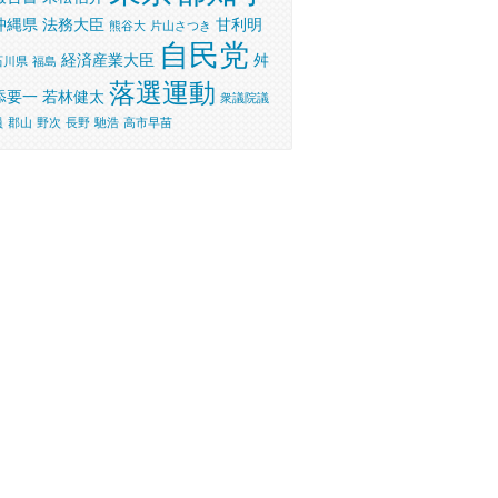
沖縄県
法務大臣
甘利明
熊谷大
片山さつき
自民党
経済産業大臣
舛
石川県
福島
落選運動
添要一
若林健太
衆議院議
員
郡山
野次
長野
馳浩
高市早苗