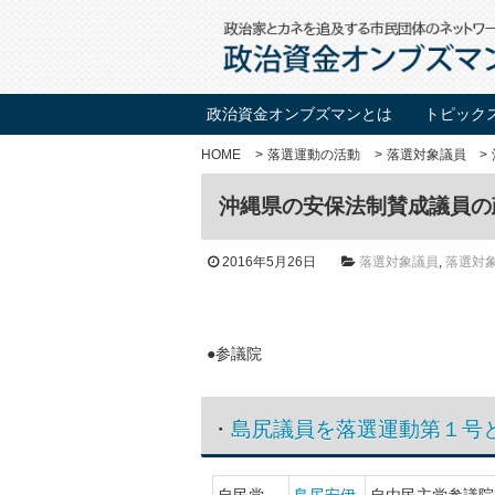
政治資金オンブズマンとは
トピック
HOME
落選運動の活動
落選対象議員
沖縄県の安保法制賛成議員の
2016年5月26日
落選対象議員
,
落選対
●参議院
・
島尻議員を落選運動第１号
自民党
島尻安伊
自由民主党参議院