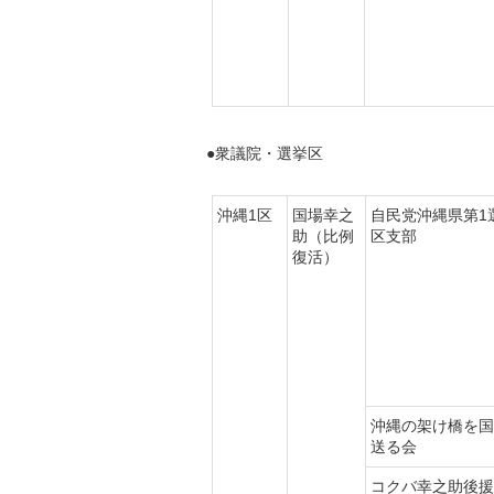
●衆議院・選挙区
沖縄1区
国場幸之
自民党沖縄県第1
助（比例
区支部
復活）
沖縄の架け橋を国
送る会
コクバ幸之助後援