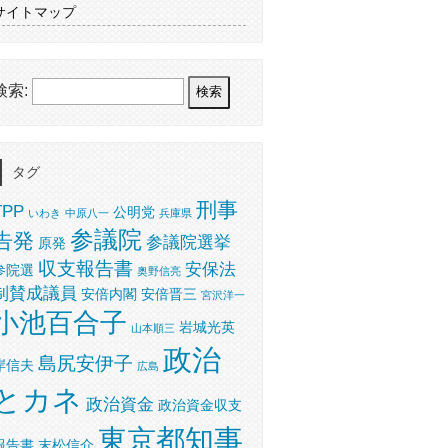
サイトマップ
検索:
タグ
刑事
TPP
公明党
いわき
中原八一
兵庫県
参議院
告発
参議院選挙
原発
収支報告書
安保法
参院選
奥野信亮
制賛成議員
安倍内閣
安倍晋三
宮沢洋一
小池百合子
岩城光英
山本順三
政治
島尻安伊子
岸信夫
広島
とカネ
政治資金
政治資金収支
東京都知事
報告書
末松信介