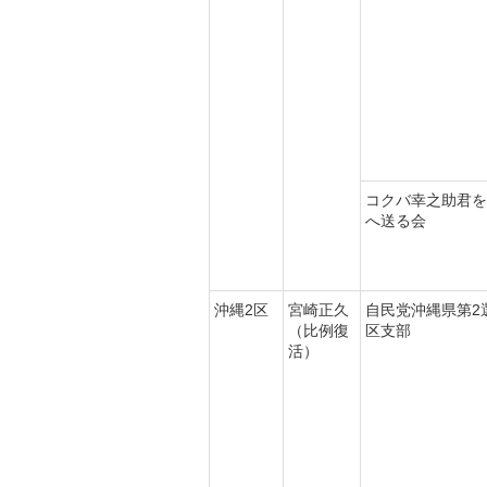
コクバ幸之助君を
へ送る会
沖縄2区
宮崎正久
自民党沖縄県第2
（比例復
区支部
活）