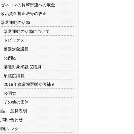
ゼネコンの長崎県連への献金
政治資金規正法等の改正
落選運動の活動
落選運動の活動について
トピックス
落選対象議員
比例区
落選対象衆議院議員
衆議院議員
2016年参議院選挙立候補者
公明党
その他の団体
勧告・意見表明
お問い合わせ
関連リンク