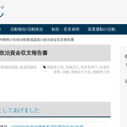
ス
活動報告/活動状況
勧告・意見表明
落選運動の活動
沖縄県の安保法制賛成議員の政治資金収支報告書
政治資金収支報告書
象衆議院議員
,
衆議院議員
国場幸之助
,
宮崎正久
,
島尻安伊子
,
比嘉奈
津美
,
沖縄
,
沖縄北方大臣
,
西銘恒三郎
としてあげました
選挙
●
2009自民党沖縄県参議院選挙区第2支部