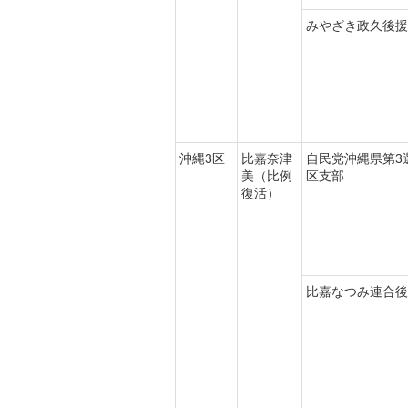
みやざき政久後援
沖縄3区
比嘉奈津
自民党沖縄県第3
美（比例
区支部
復活）
比嘉なつみ連合後