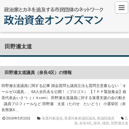
田野瀬太道
田野瀬太道議員（奈良4区）の情報
田野瀬太道議員に関する記事 国会質問も議員立法も質問主意書もない「オ
ールゼロ議員」、64人全氏名を公開！（ブロゴス） 【ＴＰＰ緊急集会】政
党代表あいさつ（ＪＡcom） 田野瀬太道議員に対する落選支援の会の動き
議員プロフィールなど 田野瀬 太道（たのせ たいどう） 小選挙区（奈
良県第4…
2016年5月10日
落選対象議員
,
落選対象衆議院議員
,
衆議院議員
五
条
,
奈良4区
,
桜井
,
橿原
,
田野瀬太道