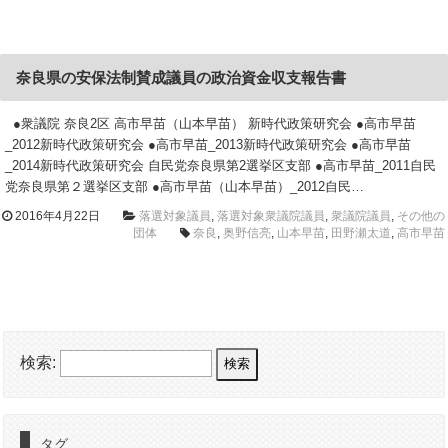
奈良県の安保法制賛成議員の政治資金収支報告書
●衆議院 奈良2区 高市早苗（山本早苗） 新時代政策研究会 ●高市早苗
_2012新時代政策研究会 ●高市早苗_2013新時代政策研究会 ●高市早苗
_2014新時代政策研究会 自民党奈良県第2選挙区支部 ●高市早苗_2011自民
党奈良県第２選挙区支部 ●高市早苗（山本早苗）_2012自民…
2016年4月22日
落選対象議員
,
落選対象衆議院議員
,
衆議院議員
,
その他の
団体
奈良
,
奥野信亮
,
山本早苗
,
田野瀬太道
,
高市早苗
検索:
タグ