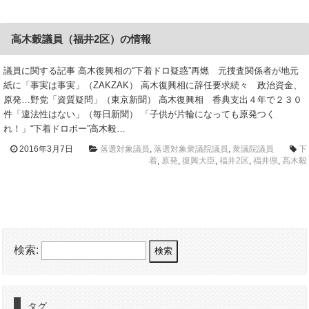
高木穀議員（福井2区）の情報
議員に関する記事 高木復興相の“下着ドロ疑惑”再燃 元捜査関係者が地元
紙に「事実は事実」（ZAKZAK） 高木復興相に辞任要求続々 政治資金、
原発…野党「資質疑問」（東京新聞） 高木復興相 香典支出４年で２３０
件「違法性はない」（毎日新聞） 「子供が片輪になっても原発つく
れ！」“下着ドロボー”高木毅…
2016年3月7日
落選対象議員
,
落選対象衆議院議員
,
衆議院議員
下
着
,
原発
,
復興大臣
,
福井2区
,
福井県
,
高木毅
検索:
タグ