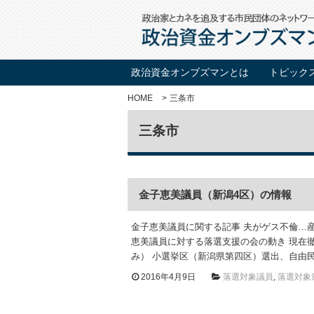
政治資金オンブズマンとは
トピック
HOME
三条市
三条市
金子恵美議員（新潟4区）の情報
金子恵美議員に関する記事 夫がゲス不倫…
恵美議員に対する落選支援の会の動き 現在
み） 小選挙区（新潟県第四区）選出、自由民
2016年4月9日
落選対象議員
,
落選対象