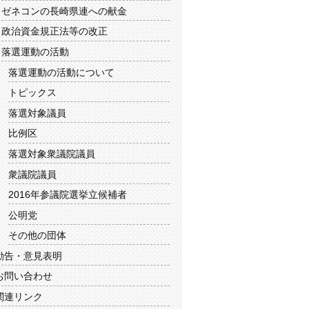
ゼネコンの長崎県連への献金
政治資金規正法等の改正
落選運動の活動
落選運動の活動について
トピックス
落選対象議員
比例区
落選対象衆議院議員
衆議院議員
2016年参議院選挙立候補者
公明党
その他の団体
勧告・意見表明
お問い合わせ
関連リンク