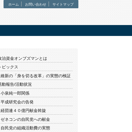
ホーム
お問い合わせ
サイトマップ
政治資金オンブズマンとは
トピックス
維新の「身を切る改革」の実態の検証
活動報告/活動状況
小泉純一郎関係
平成研究会の告発
経団連４０億円献金斡旋
ゼネコンの自民党への献金
自民党の組織活動費の実態