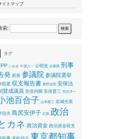
サイトマップ
検索:
タグ
刑事
TPP
公明党
いわき
中原八一
兵庫県
参議院
告発
参議院選挙
原発
収支報告書
安保法
参院選
奥野信亮
制賛成議員
安倍内閣
安倍晋三
宮沢洋一
小池百合子
岩城光英
山本順三
政治
島尻安伊子
岸信夫
広島
とカネ
政治資金
政治資金収支
東京都知事
報告書
末松信介