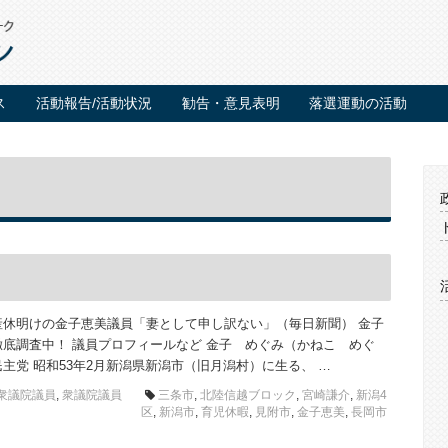
ス
活動報告/活動状況
勧告・意見表明
落選運動の活動
産休明けの金子恵美議員「妻として申し訳ない」（毎日新聞） 金子
徹底調査中！ 議員プロフィールなど 金子 めぐみ（かねこ めぐ
主党 昭和53年2月新潟県新潟市（旧月潟村）に生る、 …
衆議院議員
,
衆議院議員
三条市
,
北陸信越ブロック
,
宮崎謙介
,
新潟4
区
,
新潟市
,
育児休暇
,
見附市
,
金子恵美
,
長岡市