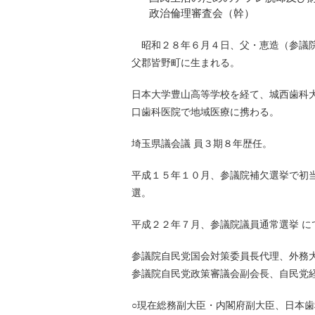
政治倫理審査会（幹）
昭和２８年６月４日、父・恵造（参議院
父郡皆野町に生まれる。
日本大学豊山高等学校を経て、城西歯科
口歯科医院で地域医療に携わる。
埼玉県議会議 員３期８年歴任。
平成１５年１０月、参議院補欠選挙で初
選。
平成２２年７月、参議院議員通常選挙 に
参議院自民党国会対策委員長代理、外務
参議院自民党政策審議会副会長、自民党
○現在総務副大臣・内閣府副大臣、日本