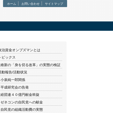
ホーム
お問い合わせ
サイトマップ
政治資金オンブズマンとは
トピックス
維新の「身を切る改革」の実態の検証
活動報告/活動状況
小泉純一郎関係
平成研究会の告発
経団連４０億円献金斡旋
ゼネコンの自民党への献金
自民党の組織活動費の実態