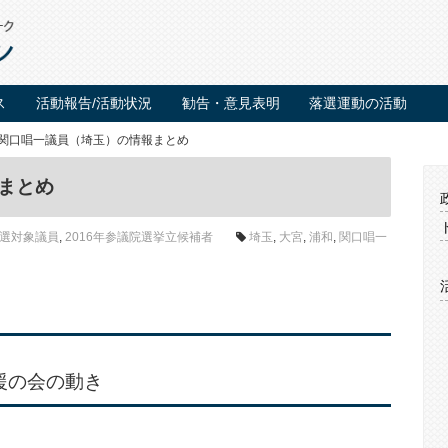
ス
活動報告/活動状況
勧告・意見表明
落選運動の活動
関口唱一議員（埼玉）の情報まとめ
まとめ
選対象議員
,
2016年参議院選挙立候補者
埼玉
,
大宮
,
浦和
,
関口唱一
援の会の動き