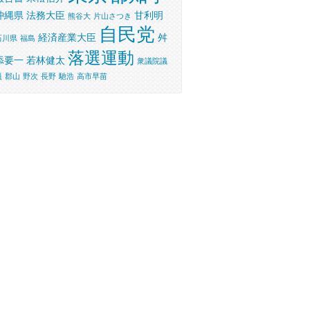
沖縄県
法務大臣
甘利明
熊谷大
片山さつき
自民党
経済産業大臣
舛
石川県
福島
落選運動
添要一
若林健太
衆議院議
員
郡山
野次
長野
馳浩
高市早苗