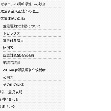
ゼネコンの長崎県連への献金
政治資金規正法等の改正
落選運動の活動
落選運動の活動について
トピックス
落選対象議員
比例区
落選対象衆議院議員
衆議院議員
2016年参議院選挙立候補者
公明党
その他の団体
勧告・意見表明
お問い合わせ
関連リンク