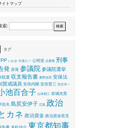
サイトマップ
検索:
タグ
刑事
TPP
公明党
いわき
中原八一
兵庫県
参議院
告発
参議院選挙
原発
収支報告書
安保法
参院選
奥野信亮
制賛成議員
安倍内閣
安倍晋三
宮沢洋一
小池百合子
岩城光英
山本順三
政治
島尻安伊子
岸信夫
広島
とカネ
政治資金
政治資金収支
東京都知事
報告書
末松信介