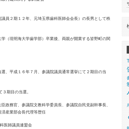
議員２期１２年、元埼玉県歯科医師会会長）の長男として秩
大学（現明海大学歯学部）卒業後、両親が開業する皆野町の関
当選、平成１６年７月、参議院議員通常選挙にて２期目の当
て３期目の当選。
大臣政務官、参議院文教科学委員長、参議院自民党副幹事長、
経済産業部会長代理等歴任
歯科医師議員連盟会