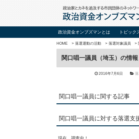
政治資金オンブズマンとは
トピック
HOME
落選運動の活動
落選対象議員
関口唱一議員（埼玉）の情報
2016年7月6日
落
関口唱一議員に関する記事
関口唱一議員に対する落選支
現在、調査中！