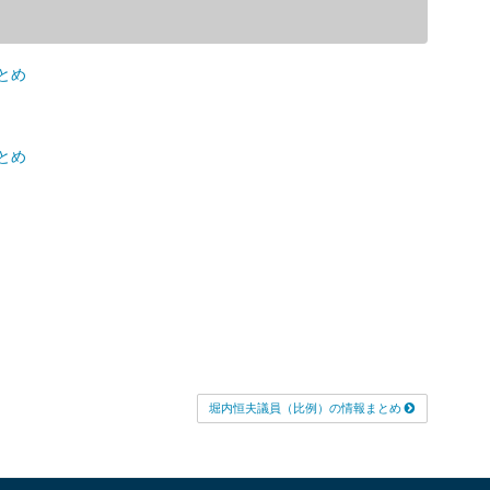
とめ
とめ
堀内恒夫議員（比例）の情報まとめ