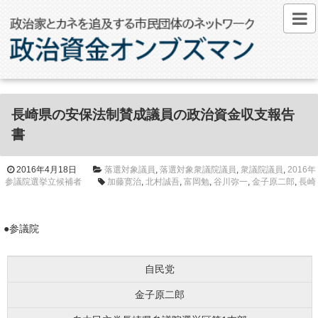
長崎県の安保法制賛成議員の政治資金収支報告
書
2016年4月18日
落選対象議員
,
落選対象衆議院議員
,
衆議院議員
,
2016年
参議院選挙立候補者
加藤寛治
,
北村誠吾
,
富岡勉
,
谷川弥一
,
金子原二郎
,
長崎
●参議院
自民党
金子原二郎